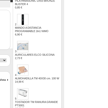
PILA PANASONIC LR03 BRONZE
BLISTER 4
0,85 €
2
MANDO A DISTANCIA
PROGRAMABLE 2in1 NIMO
6,90 €
3
AURICULARES ELCO SILICONA
2,73 €
4
ALMOHADILLA TM 40X30 cm. 100 W
Vista
14,99 €
5
TOSTADOR TM RANURA GRANDE
PTS001