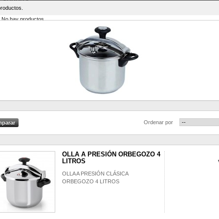
roductos.
producto
vacío
No hay productos
0,00 €
Transporte
0,00 €
Total
Estos precios se entienden sin IVA
carrito
Confirmar
Ordenar por
OLLA A PRESIÓN ORBEGOZO 4
LITROS
OLLA A PRESIÓN CLÁSICA
ORBEGOZO 4 LITROS