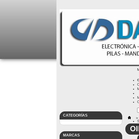
M
€
C
M
M
C
CATEGORÍAS
>
S
B
Ol
MARCAS