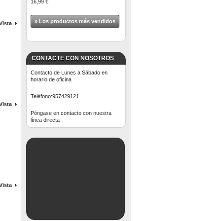
16,99 €
» Los productos más vendidos
Vista
CONTACTE CON NOSOTROS
Contacto de Lunes a Sábado en
horario de oficina
Teléfono:
957429121
Vista
Póngase en contacto con nuestra
línea directa
Vista