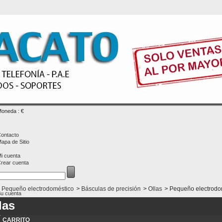
oneda : €
ontacto
apa de Sitio
i cuenta
rear cuenta
Pequeño electrodoméstico
>
Básculas de precisión
>
Ollas
>
Pequeño electrodo
u cuenta
ienvenido
Entrar
las
CARRITO