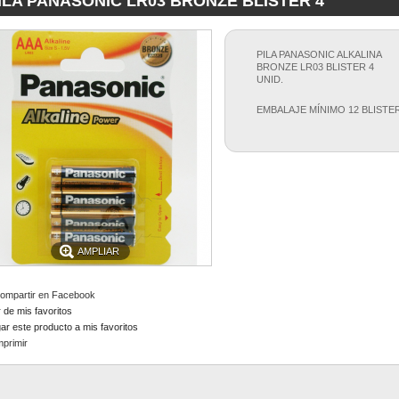
ILA PANASONIC LR03 BRONZE BLISTER 4
producto
vacío
No hay productos
PILA PANASONIC ALKALINA
0,00 €
Transporte
BRONZE LR03 BLISTER 4
0,00 €
Total
UNID.
Estos precios se entienden sin IVA
EMBALAJE MÍNIMO 12 BLISTE
carrito
Confirmar
AMPLIAR
ompartir en Facebook
 de mis favoritos
ar este producto a mis favoritos
mprimir