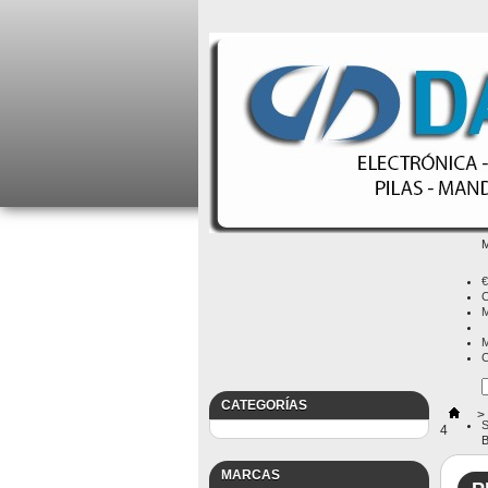
M
€
C
M
M
C
CATEGORÍAS
>
S
4
B
MARCAS