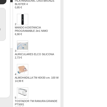
PILA PANASONIC LR03 BRONZE
BLISTER 4
0,85 €
2
MANDO A DISTANCIA
R
PROGRAMABLE 2in1 NIMO
6,90 €
3
AURICULARES ELCO SILICONA
2,73 €
4
ALMOHADILLA TM 40X30 cm. 100 W
14,99 €
5
TOSTADOR TM RANURA GRANDE
PTS001