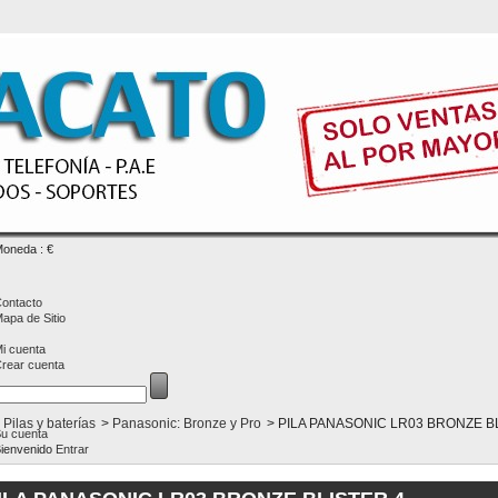
oneda : €
ontacto
apa de Sitio
i cuenta
rear cuenta
Pilas y baterías
>
Panasonic: Bronze y Pro
>
PILA PANASONIC LR03 BRONZE B
u cuenta
ienvenido
Entrar
CARRITO