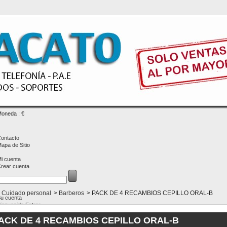
oneda : €
ontacto
apa de Sitio
i cuenta
rear cuenta
Cuidado personal
>
Barberos
>
PACK DE 4 RECAMBIOS CEPILLO ORAL-B
u cuenta
ienvenido
Entrar
ACK DE 4 RECAMBIOS CEPILLO ORAL-B
CARRITO