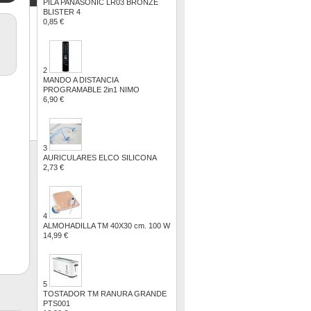
PILA PANASONIC LR03 BRONZE
BLISTER 4
0,85 €
2
MANDO A DISTANCIA
PROGRAMABLE 2in1 NIMO
6,90 €
3
AURICULARES ELCO SILICONA
2,73 €
4
ALMOHADILLA TM 40X30 cm. 100 W
14,99 €
5
TOSTADOR TM RANURA GRANDE
PTS001