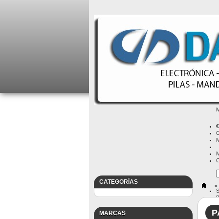
M
€
C
M
M
C
CATEGORÍAS
>
S
B
P
MARCAS