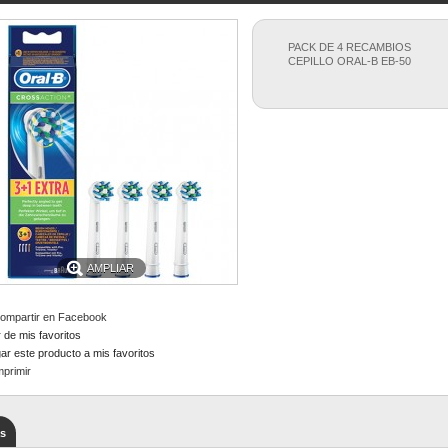
producto
vacío
No hay productos
PACK DE 4 RECAMBIOS
CEPILLO ORAL-B EB-50
0,00 €
Transporte
0,00 €
Total
Estos precios se entienden sin IVA
carrito
Confirmar
AMPLIAR
ompartir en Facebook
 de mis favoritos
ar este producto a mis favoritos
mprimir
s